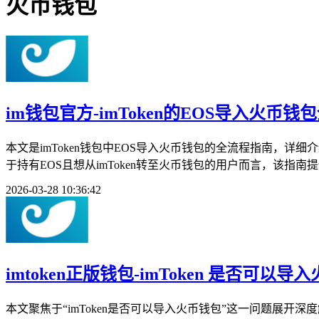
火币钱包
im钱包官方-imToken的EOS导入火币
本文是imToken钱包中EOS导入火币钱包的全流程指南，详
于持有EOS且想从imToken转至火币钱包的用户而言，该指南
2026-03-28 10:36:42
imtoken正版钱包-imToken 是否可
本文聚焦于“imToken是否可以导入火币钱包”这一问题展开