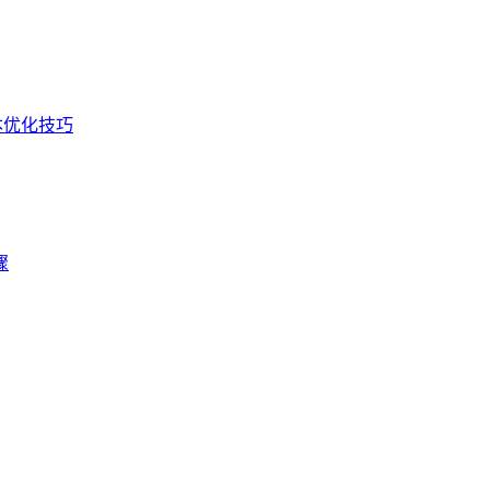
本优化技巧
骤