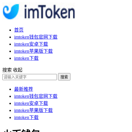
首页
imtoken钱包官网下载
imtoken安卓下载
imtoken苹果版下载
imtoken下载
搜索
收起
搜索
最新推荐
imtoken钱包官网下载
imtoken安卓下载
imtoken苹果版下载
imtoken下载