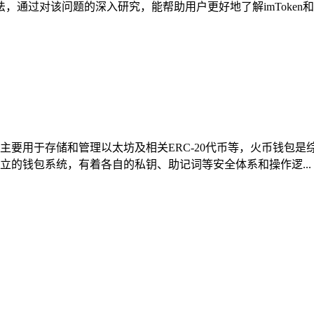
过对该问题的深入研究，能帮助用户更好地了解imToken和火
太坊钱包，主要用于存储和管理以太坊及相关ERC-20代币等，火币
独立的钱包系统，有着各自的私钥、助记词等安全体系和操作逻...