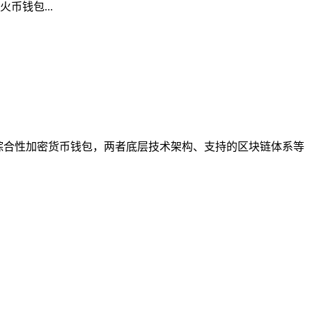
币钱包...
钱包是综合性加密货币钱包，两者底层技术架构、支持的区块链体系等