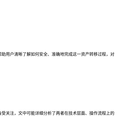
骤，能帮助用户清晰了解如何安全、准确地完成这一资产转移过程，对
入关联备受关注，文中可能详细分析了两者在技术层面、操作流程上的