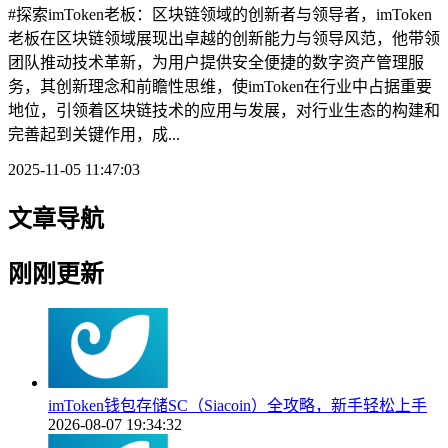
#探索imToken老板：区块链领域的创新者与领导者，imToken
老板在区块链领域展现出卓越的创新能力与领导风范，他带领
团队推动技术革新，为用户提供安全便捷的数字资产管理服
务，其创新理念和前瞻性思维，使imToken在行业中占据重要
地位，引领着区块链技术的应用与发展，对行业生态的构建和
完善起到关键作用，成...
2025-11-05 11:47:03
文章导航
刚刚更新
imToken钱包存储SC（Siacoin）全攻略，新手轻松上手
2026-08-07 19:34:32