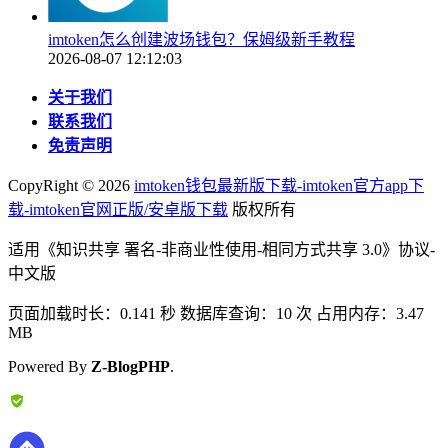
imtoken怎么创建波场钱包？保姆级新手教程
2026-08-07 12:12:03
关于我们
联系我们
免责声明
CopyRight ©
2026
imtoken钱包最新版下载-imtoken官方app下
载-imtoken官网正版/安卓版下载
版权所有
适用《知识共享 署名-非商业性使用-相同方式共享 3.0》协议-
中文版
页面加载时长：0.141 秒 数据库查询：10 次 占用内存：3.47
MB
Powered By
Z-BlogPHP
.