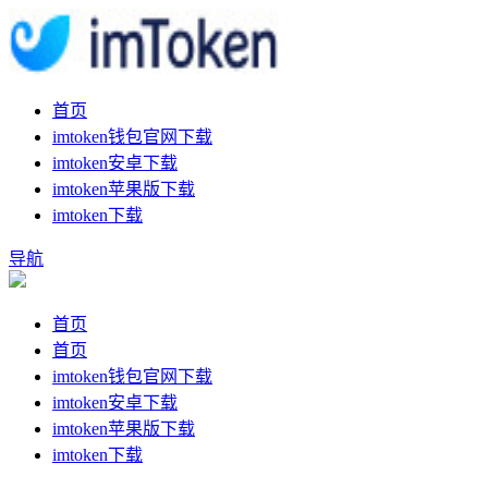
首页
imtoken钱包官网下载
imtoken安卓下载
imtoken苹果版下载
imtoken下载
导航
首页
首页
imtoken钱包官网下载
imtoken安卓下载
imtoken苹果版下载
imtoken下载