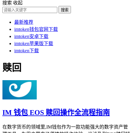
搜索
收起
搜索
最新推荐
imtoken钱包官网下载
imtoken安卓下载
imtoken苹果版下载
imtoken下载
赎回
IM 钱包 EOS 赎回操作全流程指南
在数字货币的领域里,IM钱包作为一款功能强大的数字资产管