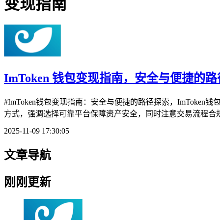
变现指南
ImToken 钱包变现指南，安全与便捷的
#ImToken钱包变现指南：安全与便捷的路径探索，ImT
方式，强调选择可靠平台保障资产安全，同时注意交易流程合规
2025-11-09 17:30:05
文章导航
刚刚更新