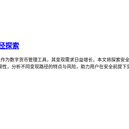
路径探索
oken钱包作为数字货币管理工具，其变现需求日益增长，本文将探
性，分析不同变现路径的特点与风险，助力用户在安全前提下实现