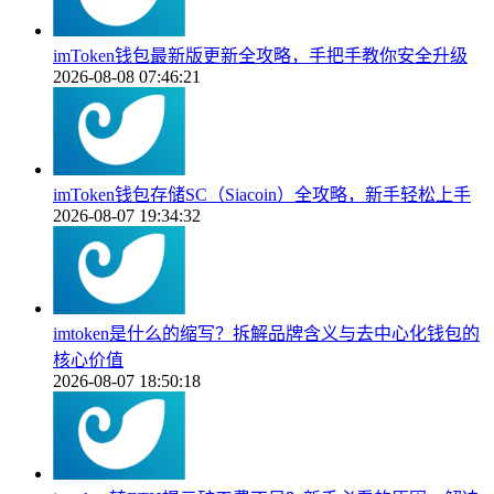
imToken钱包最新版更新全攻略，手把手教你安全升级
2026-08-08 07:46:21
imToken钱包存储SC（Siacoin）全攻略，新手轻松上手
2026-08-07 19:34:32
imtoken是什么的缩写？拆解品牌含义与去中心化钱包的
核心价值
2026-08-07 18:50:18