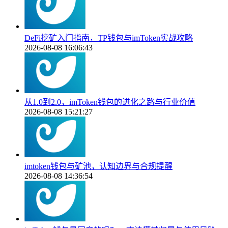
DeFi挖矿入门指南，TP钱包与imToken实战攻略
2026-08-08 16:06:43
从1.0到2.0，imToken钱包的进化之路与行业价值
2026-08-08 15:21:27
imtoken钱包与矿池，认知边界与合规提醒
2026-08-08 14:36:54