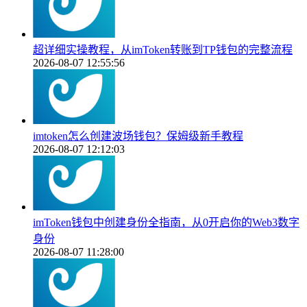
超详细实操教程，从imToken转账到TP钱包的完整流程
2026-08-07 12:55:56
imtoken怎么创建波场钱包？保姆级新手教程
2026-08-07 12:12:03
imToken钱包中创建身份全指南，从0开启你的Web3数字
身份
2026-08-07 11:28:00