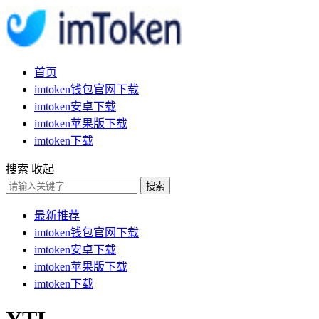
首页
imtoken钱包官网下载
imtoken安卓下载
imtoken苹果版下载
imtoken下载
搜索
收起
搜索
最新推荐
imtoken钱包官网下载
imtoken安卓下载
imtoken苹果版下载
imtoken下载