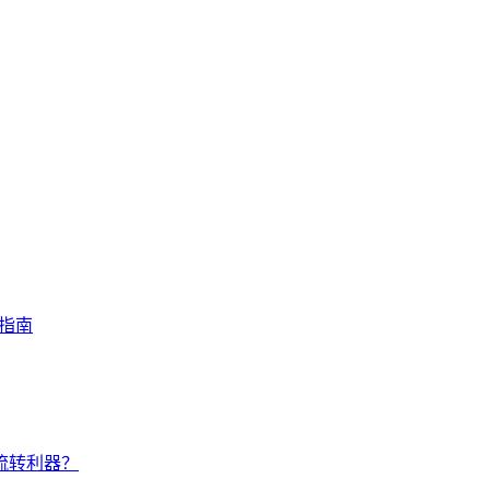
全指南
的流转利器？