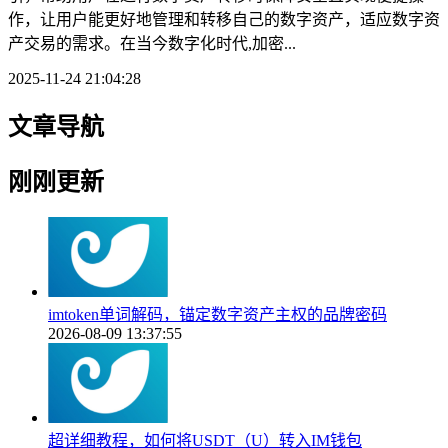
作，让用户能更好地管理和转移自己的数字资产，适应数字资
产交易的需求。在当今数字化时代,加密...
2025-11-24 21:04:28
文章导航
刚刚更新
imtoken单词解码，锚定数字资产主权的品牌密码
2026-08-09 13:37:55
超详细教程，如何将USDT（U）转入IM钱包