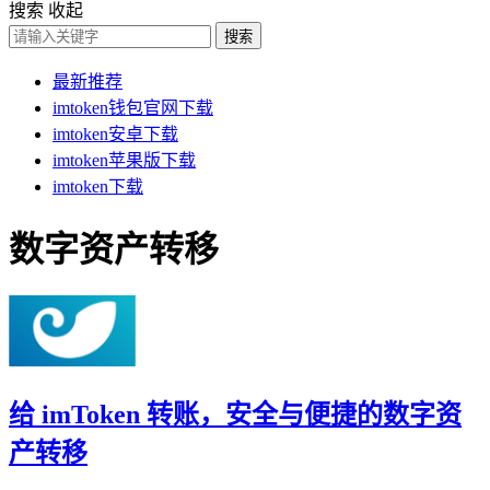
搜索
收起
搜索
最新推荐
imtoken钱包官网下载
imtoken安卓下载
imtoken苹果版下载
imtoken下载
数字资产转移
给 imToken 转账，安全与便捷的数字资
产转移