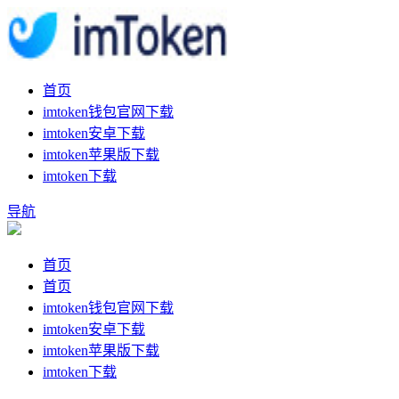
首页
imtoken钱包官网下载
imtoken安卓下载
imtoken苹果版下载
imtoken下载
导航
首页
首页
imtoken钱包官网下载
imtoken安卓下载
imtoken苹果版下载
imtoken下载