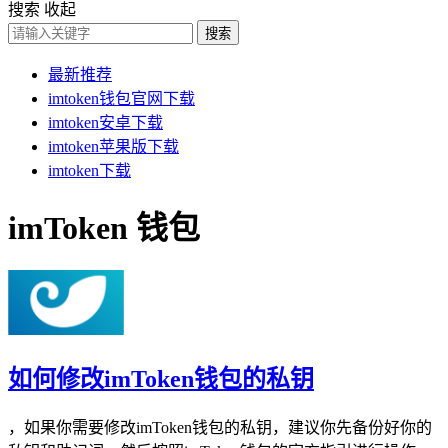
搜索
收起
搜索
最新推荐
imtoken钱包官网下载
imtoken安卓下载
imtoken苹果版下载
imtoken下载
imToken 钱包
如何修改imToken钱包的私钥
，如果你需要修改imToken钱包的私钥，建议你先备份好你的