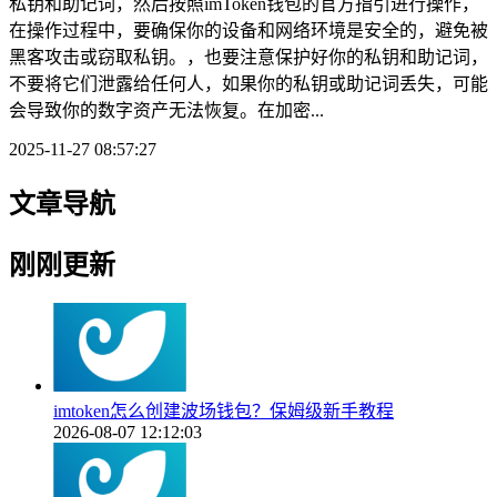
私钥和助记词，然后按照imToken钱包的官方指引进行操作，
在操作过程中，要确保你的设备和网络环境是安全的，避免被
黑客攻击或窃取私钥。，也要注意保护好你的私钥和助记词，
不要将它们泄露给任何人，如果你的私钥或助记词丢失，可能
会导致你的数字资产无法恢复。在加密...
2025-11-27 08:57:27
文章导航
刚刚更新
imtoken怎么创建波场钱包？保姆级新手教程
2026-08-07 12:12:03