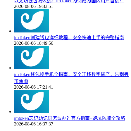
以太坊钱包怎么选？imToken为何成为国内用户首选？
2026-08-06 19:33:51
imToken创建钱包详细教程，安全快速上手的完整指南
2026-08-06 18:49:56
imToken钱包换手机全指南，安全迁移数字资产，告别丢
币焦虑
2026-08-06 17:21:41
imtoken忘记助记词怎么办？官方指南+避坑防骗全攻略
2026-08-06 16:37:37