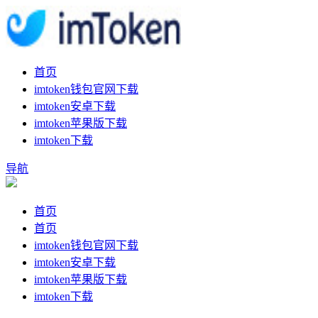
首页
imtoken钱包官网下载
imtoken安卓下载
imtoken苹果版下载
imtoken下载
导航
首页
首页
imtoken钱包官网下载
imtoken安卓下载
imtoken苹果版下载
imtoken下载