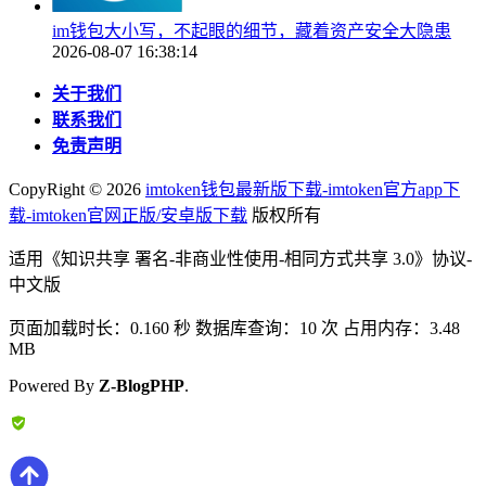
im钱包大小写，不起眼的细节，藏着资产安全大隐患
2026-08-07 16:38:14
关于我们
联系我们
免责声明
CopyRight ©
2026
imtoken钱包最新版下载-imtoken官方app下
载-imtoken官网正版/安卓版下载
版权所有
适用《知识共享 署名-非商业性使用-相同方式共享 3.0》协议-
中文版
页面加载时长：0.160 秒 数据库查询：10 次 占用内存：3.48
MB
Powered By
Z-BlogPHP
.