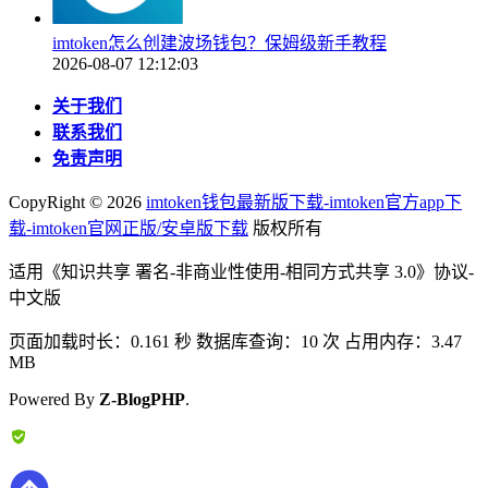
imtoken怎么创建波场钱包？保姆级新手教程
2026-08-07 12:12:03
关于我们
联系我们
免责声明
CopyRight ©
2026
imtoken钱包最新版下载-imtoken官方app下
载-imtoken官网正版/安卓版下载
版权所有
适用《知识共享 署名-非商业性使用-相同方式共享 3.0》协议-
中文版
页面加载时长：0.161 秒 数据库查询：10 次 占用内存：3.47
MB
Powered By
Z-BlogPHP
.