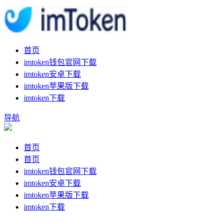
首页
imtoken钱包官网下载
imtoken安卓下载
imtoken苹果版下载
imtoken下载
导航
首页
首页
imtoken钱包官网下载
imtoken安卓下载
imtoken苹果版下载
imtoken下载