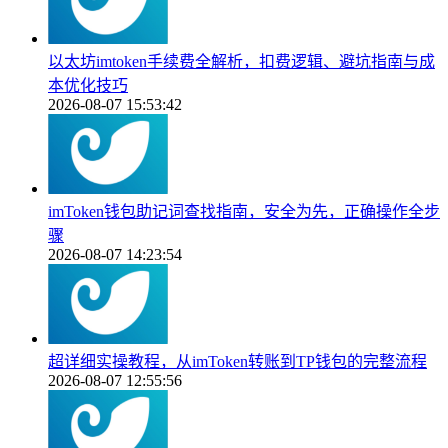
以太坊imtoken手续费全解析，扣费逻辑、避坑指南与成
本优化技巧
2026-08-07 15:53:42
imToken钱包助记词查找指南，安全为先，正确操作全步
骤
2026-08-07 14:23:54
超详细实操教程，从imToken转账到TP钱包的完整流程
2026-08-07 12:55:56