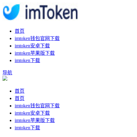
首页
imtoken钱包官网下载
imtoken安卓下载
imtoken苹果版下载
imtoken下载
导航
首页
首页
imtoken钱包官网下载
imtoken安卓下载
imtoken苹果版下载
imtoken下载