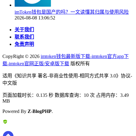
imToken钱包是国产的吗？一文读懂其归属与使用风险
2026-08-08 13:06:52
关于我们
联系我们
免责声明
CopyRight ©
2026
imtoken钱包最新版下载-imtoken官方app下
载-imtoken官网正版/安卓版下载
版权所有
适用《知识共享 署名-非商业性使用-相同方式共享 3.0》协议-
中文版
页面加载时长：0.135 秒 数据库查询：10 次 占用内存：3.49
MB
Powered By
Z-BlogPHP
.