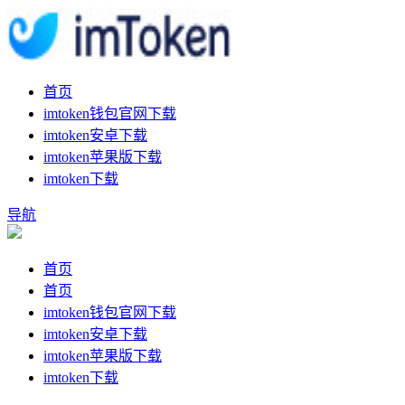
首页
imtoken钱包官网下载
imtoken安卓下载
imtoken苹果版下载
imtoken下载
导航
首页
首页
imtoken钱包官网下载
imtoken安卓下载
imtoken苹果版下载
imtoken下载