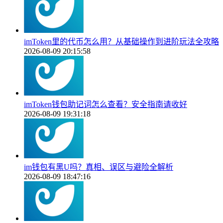
imToken里的代币怎么用？从基础操作到进阶玩法全攻略
2026-08-09 20:15:58
imToken钱包助记词怎么查看？安全指南请收好
2026-08-09 19:31:18
im钱包有黑U吗？真相、误区与避险全解析
2026-08-09 18:47:16