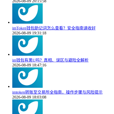
2026-08-09 20:15:58
imToken钱包助记词怎么查看？安全指南请收好
2026-08-09 19:31:18
im钱包有黑U吗？真相、误区与避险全解析
2026-08-09 18:47:16
imtoken转账至交易所全指南，操作步骤与风险提示
2026-08-09 18:03:08