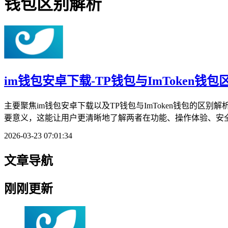
钱包区别解析
im钱包安卓下载-TP钱包与ImToken钱
主要聚焦im钱包安卓下载以及TP钱包与ImToken钱包的区别
要意义，这能让用户更清晰地了解两者在功能、操作体验、安全
2026-03-23 07:01:34
文章导航
刚刚更新