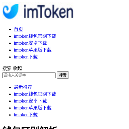
首页
imtoken钱包官网下载
imtoken安卓下载
imtoken苹果版下载
imtoken下载
搜索
收起
搜索
最新推荐
imtoken钱包官网下载
imtoken安卓下载
imtoken苹果版下载
imtoken下载