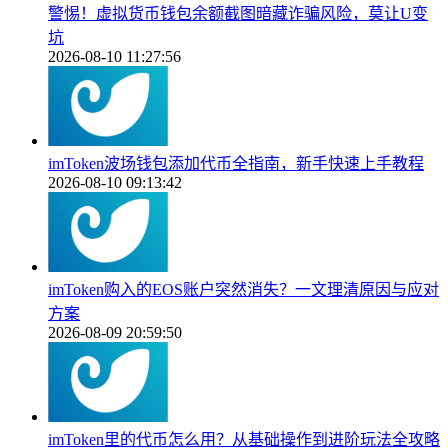
警惕！虚拟货币钱包余额截图暗藏诈骗风险，莫让U变
坑
2026-08-10 11:27:56
imToken波场钱包添加代币全指南，新手快速上手教程
2026-08-10 09:13:42
imToken购入的EOS账户突然消失？一文理清原因与应对
方案
2026-08-09 20:59:50
imToken里的代币怎么用？从基础操作到进阶玩法全攻略