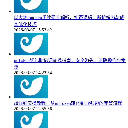
以太坊imtoken手续费全解析，扣费逻辑、避坑指南与成
本优化技巧
2026-08-07 15:53:42
imToken钱包助记词查找指南，安全为先，正确操作全步
骤
2026-08-07 14:23:54
超详细实操教程，从imToken转账到TP钱包的完整流程
2026-08-07 12:55:56