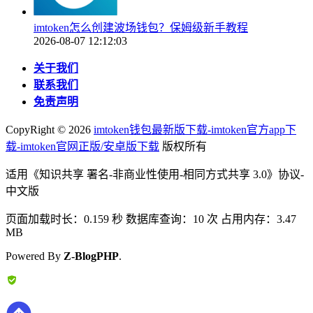
imtoken怎么创建波场钱包？保姆级新手教程
2026-08-07 12:12:03
关于我们
联系我们
免责声明
CopyRight ©
2026
imtoken钱包最新版下载-imtoken官方app下
载-imtoken官网正版/安卓版下载
版权所有
适用《知识共享 署名-非商业性使用-相同方式共享 3.0》协议-
中文版
页面加载时长：0.159 秒 数据库查询：10 次 占用内存：3.47
MB
Powered By
Z-BlogPHP
.