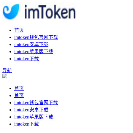
首页
imtoken钱包官网下载
imtoken安卓下载
imtoken苹果版下载
imtoken下载
导航
首页
首页
imtoken钱包官网下载
imtoken安卓下载
imtoken苹果版下载
imtoken下载