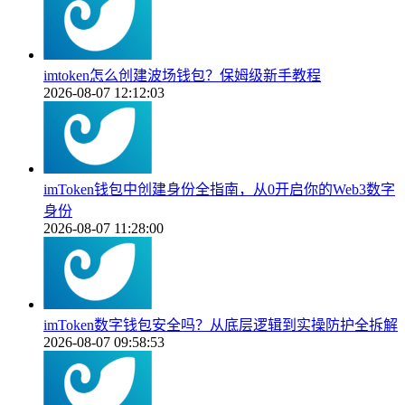
imtoken怎么创建波场钱包？保姆级新手教程
2026-08-07 12:12:03
imToken钱包中创建身份全指南，从0开启你的Web3数字
身份
2026-08-07 11:28:00
imToken数字钱包安全吗？从底层逻辑到实操防护全拆解
2026-08-07 09:58:53