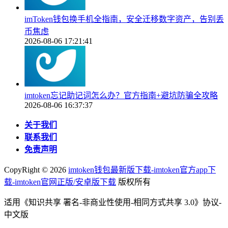
imToken钱包换手机全指南，安全迁移数字资产，告别丢
币焦虑
2026-08-06 17:21:41
imtoken忘记助记词怎么办？官方指南+避坑防骗全攻略
2026-08-06 16:37:37
关于我们
联系我们
免责声明
CopyRight ©
2026
imtoken钱包最新版下载-imtoken官方app下
载-imtoken官网正版/安卓版下载
版权所有
适用《知识共享 署名-非商业性使用-相同方式共享 3.0》协议-
中文版