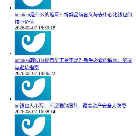
imtoken是什么的缩写？拆解品牌含义与去中心化钱包的
核心价值
2026-08-07 18:50:18
imtoken转ETH提示矿工费不足？新手必看的原因、解决
与避坑指南
2026-08-07 18:06:22
im钱包大小写，不起眼的细节，藏着资产安全大隐患
2026-08-07 16:38:14