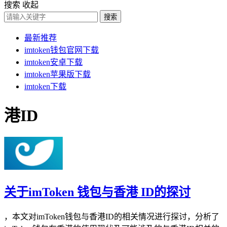
搜索
收起
搜索
最新推荐
imtoken钱包官网下载
imtoken安卓下载
imtoken苹果版下载
imtoken下载
港ID
关于imToken 钱包与香港 ID的探讨
，本文对imToken钱包与香港ID的相关情况进行探讨，分析了