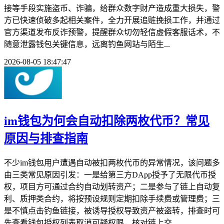
接等手段实施盗币、诈骗，给群众数字财产造成重大损失，警
方已快速侦破多起相关案件，全力开展追赃挽损工作，并通过
官方渠道发布反诈预警，提醒群众切勿轻信虚假客服话术，不
随意泄露钱包关键信息，远离钓鱼网站与陌生...
2026-08-05 18:47:47
im钱包为何会自动扣除两枚代币？常见
原因与排查指南
不少im钱包用户遭遇自动被扣两枚代币的异常情况，该问题多
由三类常见原因引发：一是给第三方DApp授予了无限代币授
权，项目方可通过合约自动划转资产；二是参与了链上自动复
利、质押类合约，将按预设规则定期扣除手续费或管理费；三
是不慎点击钓鱼链接，被诱导授权导致资产被盗转，排查时可
先查看钱包授权列表取消可疑权限，核对链上交...