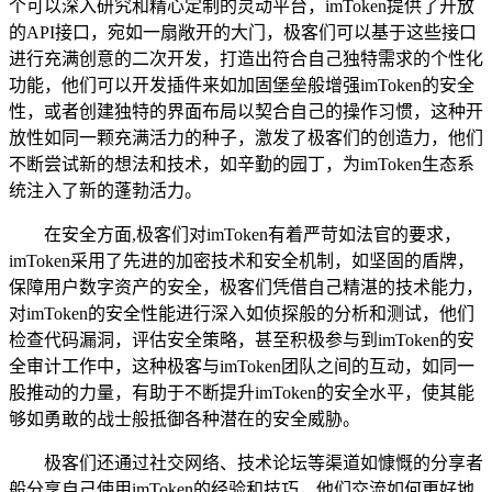
个可以深入研究和精心定制的灵动平台，imToken提供了开放
的API接口，宛如一扇敞开的大门，极客们可以基于这些接口
进行充满创意的二次开发，打造出符合自己独特需求的个性化
功能，他们可以开发插件来如加固堡垒般增强imToken的安全
性，或者创建独特的界面布局以契合自己的操作习惯，这种开
放性如同一颗充满活力的种子，激发了极客们的创造力，他们
不断尝试新的想法和技术，如辛勤的园丁，为imToken生态系
统注入了新的蓬勃活力。
在安全方面,极客们对imToken有着严苛如法官的要求，
imToken采用了先进的加密技术和安全机制，如坚固的盾牌，
保障用户数字资产的安全，极客们凭借自己精湛的技术能力，
对imToken的安全性能进行深入如侦探般的分析和测试，他们
检查代码漏洞，评估安全策略，甚至积极参与到imToken的安
全审计工作中，这种极客与imToken团队之间的互动，如同一
股推动的力量，有助于不断提升imToken的安全水平，使其能
够如勇敢的战士般抵御各种潜在的安全威胁。
极客们还通过社交网络、技术论坛等渠道如慷慨的分享者
般分享自己使用imToken的经验和技巧，他们交流如何更好地