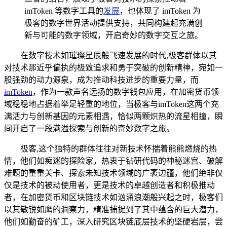
imToken 等数字工具的
发展
，也体现了 imToken 为
极客的数字世界活动提供支持，共同构建起充满创
新与可能的数字领域，开启奇妙的数字交互之旅。
在数字技术如璀璨星辰般飞速发展的时代,极客群体以其
对技术那近乎偏执的极致追求和勇于突破的创新精神，宛如一
股强劲的动力源泉，成为推动科技进步的重要力量，而
imToken
，作为一款声名远扬的数字钱包应用，在加密货币领
域稳稳地占据着举足轻重的地位，当极客与imToken这两个充
满活力与创新基因的元素相遇，恰似两颗炽热的流星相撞，瞬
间开启了一段满溢探索与创新的奇妙数字之旅。
极客,这个独特的群体往往对新技术怀揣着熊熊燃烧的热
情，他们如痴迷的探险家，热衷于钻研代码的神秘迷宫、破解
难题的重重关卡、探索未知技术领域的广袤边疆，他们绝非仅
仅是技术的被动使用者，更是技术的卓越创造者和积极推动
者，在加密货币和区块链技术如汹涌浪潮般兴起之时，极客们
以其敏锐如鹰的洞察力，精准捕捉到了其中蕴含的巨大潜力，
他们如勤奋的矿工，深入研究区块链底层技术的坚硬岩层，尝