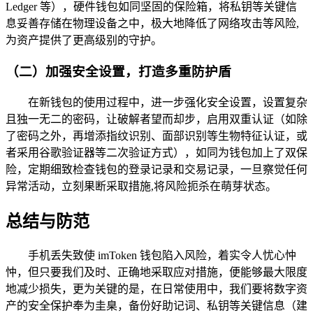
Ledger 等），硬件钱包如同坚固的保险箱，将私钥等关键信
息妥善存储在物理设备之中，极大地降低了网络攻击等风险,
为资产提供了更高级别的守护。
（二）加强安全设置，打造多重防护盾
在新钱包的使用过程中，进一步强化安全设置，设置复杂
且独一无二的密码，让破解者望而却步，启用双重认证（如除
了密码之外，再增添指纹识别、面部识别等生物特征认证，或
者采用谷歌验证器等二次验证方式），如同为钱包加上了双保
险，定期细致检查钱包的登录记录和交易记录，一旦察觉任何
异常活动，立刻果断采取措施,将风险扼杀在萌芽状态。
总结与防范
手机丢失致使 imToken 钱包陷入风险，着实令人忧心忡
忡，但只要我们及时、正确地采取应对措施，便能够最大限度
地减少损失，更为关键的是，在日常使用中，我们要将数字资
产的安全保护奉为圭臬，备份好助记词、私钥等关键信息（建