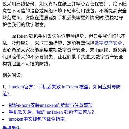
议采用离线备份，如认真写在纸上并精心妥善保管），绝不随
意在不可信的设备或网络环境下轻率使用钱包，不断提高安全
防范意识，方能在遭遇诸如手机丢失等意外情况时,稳稳地守
护住我们的数字财富。
imToken 钱包手机丢失虽似麻烦缠身，但只要我们临危不
乱、冷静应对，采取正确措施，定能有效保障
数字资产安全
，
衷心希望大家都能高度重视数字资产安全，未雨绸缪，避免类
似风险带来的不必要损失，让我们携手共进,为数字资产安全
构筑起坚不可摧的防线。
相关阅读：
1、
imtoken官方：手机丢失致 imToken 被盗，如何应对与防
范？
揭秘iPhone安装imToken的步骤与注意事项
手机丢失后，我的 imToken 钱包何去何从？
imtoken中文钱包下载全指南
手机丢失