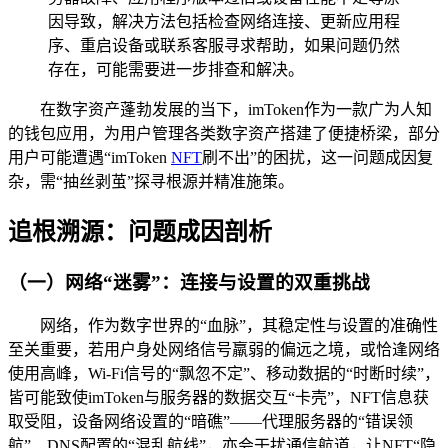
因导致，解决方法包括检查网络连接、更新应用程
序、重启设备或联系客服寻求帮助，如果问题仍然
存在，可能需要进一步排查和解决。
在数字资产蓬勃发展的当下，imToken作为一款广为人知
的钱包应用，为用户管理各类数字资产搭建了便捷桥梁，部分
用户可能遭遇“imToken
NFT
刷不出”的困扰，这一问题成因复
杂，需“抽丝剥茧”探寻根源并精准施策。
追根溯源：问题成因剖析
（一）网络“迷雾”：连接与设置的双重挑战
网络，作为数字世界的“血脉”，其稳定性与设置的准确性
至关重要，若用户身处网络信号羸弱的偏远之境，或恰逢网络
使用高峰，Wi-Fi信号的“飘忽不定”、移动数据的“时断时续”，
皆可能致使imToken与服务器的数据交互“卡壳”，NFT信息获
取受阻，设备网络设置的“暗礁”——代理服务器的“错误领
航”、DNS配置的“混乱航线”，亦会干扰通信航道，让NFT“隐