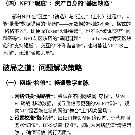
（四）NFT“瑕疵”：资产自身的“基因缺陷”
部分NFT在“诞生”（铸造）与“迁徙”（上传）过程中，可
能“携带”数据错误的“基因”——元数据的“残缺不全”、格式的
“格格不入”，即便imToken“火眼金睛”，也难以“破译”这些“问
题密码”，NFT与区块链的“适配谜题”——imToken对特定区块
链的“支持短板”、交互的“不和谐音符”，也可能让NFT“水土
不服”，无法“崭露头角”。
破局之道：问题解决策略
（一）网络“检修”：畅通数字血脉
网络切换“探路者”
：尝试在不同网络间“穿梭”，从Wi-
Fi“转战”移动数据，或寻觅信号更强的Wi-Fi“绿洲”，观
察NFT是否能在新的网络“舞台”上“闪亮登场”。
设置校准“指南针”
：细细审视设备网络设置，让代理服
务器“归位”，DNS设置“校准”，如同为网络航道“清除暗
礁”，确保通信“畅行无阻”。