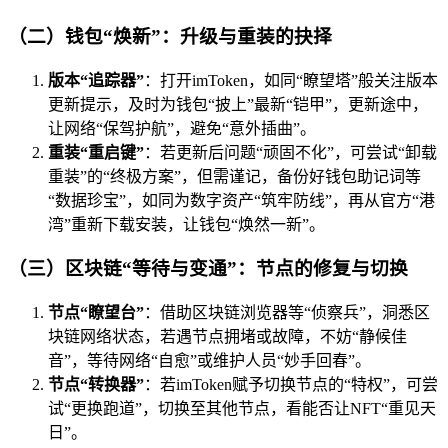
（二）钱包“焕新”：升级与重装的抉择
版本“追踪器”
：打开imToken，如同“瞭望塔”般关注版本
更新提示，及时为钱包“披上”最新“铠甲”，更新途中，
让网络“保驾护航”，避免“意外插曲”。
重装“重启键”
：若更新后问题“顽固不化”，可尝试“卸载
重装”的“终极方案”，但需谨记，备份好钱包助记词等
“数据珍宝”，如同为数字资产“筑牢防线”，再从官方“港
湾”重新下载安装，让钱包“焕然一新”。
（三）区块链“等待与变通”：节点的修复与切换
节点“瞭望台”
：借助区块链浏览器等“侦察兵”，洞悉区
块链网络状态，若遇节点拥堵或故障，不妨“静候佳
音”，等待网络“自愈”或维护人员“妙手回春”。
节点“转换器”
：若imToken赋予切换节点的“特权”，可尝
试“更换跑道”，切换至其他节点，看能否让NFT“重见天
日”。