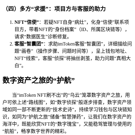
（四）多方“求援”：项目方与客服的助力
NFT“信使”
：若疑NFT自身“病灶”，化身“信使”联系项
目方，带着NFT的“身份档案”（ID、所属区块链等），
请求“数据医生”诊断修复。
客服“智囊团”
：求助imToken客服“智囊团”，详细描绘问
题“画卷”（操作步骤、问题时间等），呈上钱包地址、
NFT“线索”，客服“侦探”将抽丝剥茧，助力问题“真相大
白”。
数字资产之旅的“护航”
当“imToken NFT刷不出”的“乌云”笼罩数字资产之旅，用
户可依上述“路线图”，如“数字侦探”般逐步排查，数字资产领
域如同一部不断更新的“技术史诗”，持续学习钱包与区块链知
识，如同为“护航之旅”储备“智慧弹药”，让我们在数字资产的
海洋中，既能欣赏NFT的“数字瑰宝”，又能稳驾管理与使用的
“航船”，畅享数字世界的精彩。