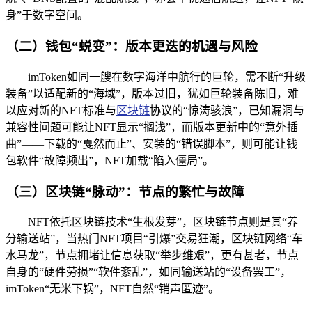
身”于数字空间。
（二）钱包“蜕变”：版本更迭的机遇与风险
imToken如同一艘在数字海洋中航行的巨轮，需不断“升级
装备”以适配新的“海域”，版本过旧，犹如巨轮装备陈旧，难
以应对新的NFT标准与
区块链
协议的“惊涛骇浪”，已知漏洞与
兼容性问题可能让NFT显示“搁浅”，而版本更新中的“意外插
曲”——下载的“戛然而止”、安装的“错误脚本”，则可能让钱
包软件“故障频出”，NFT加载“陷入僵局”。
（三）区块链“脉动”：节点的繁忙与故障
NFT依托区块链技术“生根发芽”，区块链节点则是其“养
分输送站”，当热门NFT项目“引爆”交易狂潮，区块链网络“车
水马龙”，节点拥堵让信息获取“举步维艰”，更有甚者，节点
自身的“硬件劳损”“软件紊乱”，如同输送站的“设备罢工”，
imToken“无米下锅”，NFT自然“销声匿迹”。