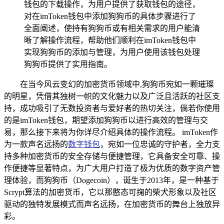
钱包的下载操作，为用户提供了获取钱包的途径，
对在imToken钱包中添加狗狗币的具体步骤进行了
全面阐述，使持有狗狗币或有相关需求的用户能清
晰了解操作流程，帮助他们顺利在imToken钱包中
实现狗狗币的添加与管理，为用户使用该钱包处理
狗狗币提供了实用指南。
在当今风云变幻的加密货币领域中,狗狗币宛如一颗璀璨
的明星，凭借其独树一帜的文化魅力以及广泛且活跃的社区支
持，成功吸引了无数投资者与爱好者的热切关注，倘若你使用
的是imToken钱包，期望添加狗狗币以进行高效的管理与交
易，那么接下来将为你详尽介绍具体的操作流程。 imToken作
为一款声名远扬的
数字钱包
，宛如一位忠诚的守护者，全力支
持多种加密货币的安全存储与便捷管理，它具备安全可靠、操
作便捷等显著特点，为广大用户打造了极为优质的数字资产管
理体验，而狗狗币（Dogecoin），诞生于2013年，是一种基于
Scrypt算法的加密货币，它以那憨态可掬的柴犬形象以及社区
驱动的独特发展模式而声名远扬，在加密货币的舞台上独放异
彩。