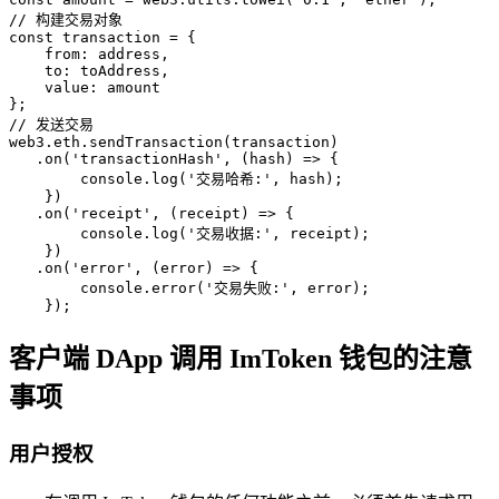
// 构建交易对象

const transaction = {

    from: address,

    to: toAddress,

    value: amount

};

// 发送交易

web3.eth.sendTransaction(transaction)

   .on('transactionHash', (hash) => {

        console.log('交易哈希:', hash);

    })

   .on('receipt', (receipt) => {

        console.log('交易收据:', receipt);

    })

   .on('error', (error) => {

        console.error('交易失败:', error);

    });
客户端 DApp 调用 ImToken 钱包的注意
事项
用户授权