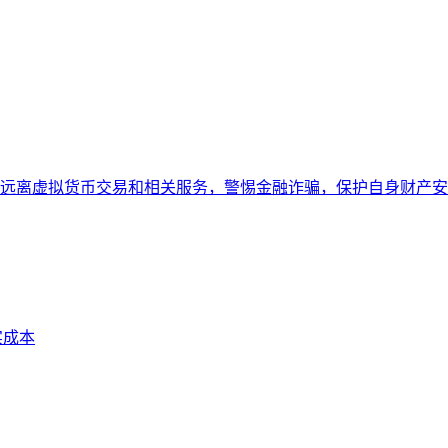
远离虚拟货币交易和相关服务，警惕金融诈骗，保护自身财产安
实成本