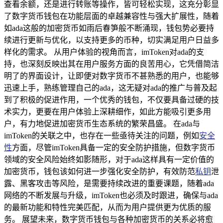
查看余额，还是进行转账等操作，皆可轻松实现，这充分彰显
了数字货币钱包在功能层面的卓越兼容性与强大扩展性，随着
如ada这般的加密货币如雨后春笋般不断涌现，钱包势必要持
续进行更新与优化，以支持更多的币种，切实满足用户日益多
样化的需求。 从用户体验的视角而言，imToken对ada的支
持，也深刻反映出其在用户服务方面的良苦用心，它凭借简洁
明了的界面设计，让即便对数字货币不甚熟悉的用户，也能够
迅速上手，熟练管理自己的ada，这无疑对ada的推广与普及起
到了积极的促进作用，一个优秀的钱包，不仅要具备过硬的技
术实力，更要在用户体验上深耕细作，如此方能吸引更多用
户，有力地促进加密货币生态系统的繁荣昌盛。 在ada与
imToken的关联之中，也存在一些亟待关注的问题，例如
安全
性
方面，尽管imToken具备一定的安全防护措施，但数字货币
领域的安全风险始终如影随形，对于ada这样具有一定价值的
加密货币，钱包该如何进一步强化安全防护，有效防范
私钥
泄
露、黑客攻击等风险，是需要持续改进的重要课题，随着ada
网络的不断发展与升级，imToken也必须及时跟进，确保与ada
的最新功能和特性完美匹配，从而为用户提供更为优质的服
务。 展望未来，数字货币钱包与各种加密货币的关系必将愈