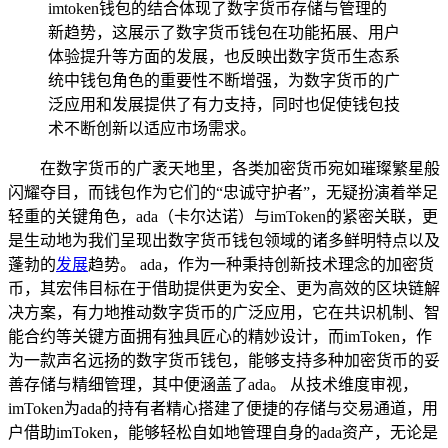
imtoken钱包的结合体现了数字货币存储与管理的
新趋势，这展示了数字货币钱包在功能拓展、用户
体验提升等方面的发展，也反映出数字货币生态系
统中钱包角色的重要性不断增强，为数字货币的广
泛应用和发展提供了有力支持，同时也促使钱包技
术不断创新以适应市场需求。
在数字货币的广袤天地里，各类加密货币宛如璀璨繁星般
闪耀夺目，而钱包作为它们的“忠诚守护者”，无疑扮演着举足
轻重的关键角色，ada（卡尔达诺）与imToken的紧密关联，更
是生动地为我们呈现出数字货币钱包领域的诸多鲜明特点以及
蓬勃的
发展
趋势。 ada，作为一种秉持创新技术理念的加密货
币，其宏伟目标在于借助提供更为安全、更为高效的区块链解
决方案，有力地推动数字货币的广泛应用，它在共识机制、智
能合约等关键方面拥有独具匠心的精妙设计，而imToken，作
为一款声名远扬的数字货币钱包，能够支持多种加密货币的妥
善存储与精细管理，其中便涵盖了ada。 从技术维度审视，
imToken为ada的持有者精心搭建了便捷的存储与交易通道，用
户借助imToken，能够轻松自如地管理自身的ada资产，无论是