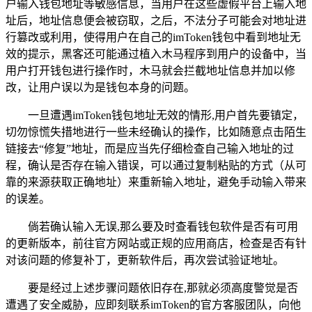
户输入钱包地址等敏感信息，当用户在这些虚假平台上输入地
址后，地址信息便会被窃取，之后，不法分子可能会对地址进
行篡改或利用，使得用户在自己的imToken钱包中看到地址无
效的提示，黑客还可能通过植入木马程序到用户的设备中，当
用户打开钱包进行操作时，木马就会拦截地址信息并加以修
改，让用户误以为是钱包本身的问题。
一旦遭遇imToken钱包地址无效的情形,用户首先要镇定，
切勿惊慌失措地进行一些未经确认的操作，比如随意点击陌生
链接去“修复”地址，而是应当先仔细检查自己输入地址的过
程，确认是否存在输入错误，可以通过复制粘贴的方式（从可
靠的来源获取正确地址）来重新输入地址，避免手动输入带来
的误差。
倘若确认输入无误,那么要及时查看钱包软件是否有可用
的更新版本，前往官方网站或正规的应用商店，检查是否有针
对该问题的修复补丁，更新软件后，再次尝试验证地址。
要是经过上述步骤问题依旧存在,那就必须高度警觉是否
遭遇了安全威胁，应即刻联系imToken的官方客服团队，向他