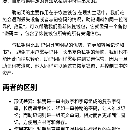
凑，而是根据特定的算法从私钥中衍生出来的。
助记词的主要作用在于恢复钱包,在现实生活中，我们难
免会遇到丢失设备或者忘记密码的情况，助记词就如同一位可
靠的“救星”，可以帮助我们重新恢复钱包，它就像是一个备份
“密码本”，包含了恢复钱包所需的所有关键信息。
与私钥相比,助记词具有明显的优势，它更加容易记忆和
书写，避免了用户需要记住一长串复杂私钥的烦恼，我们也不
能因此而掉以轻心，助记词同样需要得到妥善保管，因为一旦
助记词被泄露，他人同样可以通过它恢复钱包，并控制其中的
资产。
两者的区别
形式差异
：私钥是一串由数字和字母组成的复杂字符
串，长度通常较长，犹如一串神秘的密码，让人难以记
忆；而助记词则是一组英文单词，相对而言更加简洁易
记，方便用户书写和保存。
作用不同
：私钥是直接用于对钱包进行操作的关键信