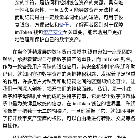
杂的字符，是访问和控制钱包资产的关键，具有唯
一性和保密性，一旦丢失可能导致资产无法找回，
而助记词是由一定数量单词组成的短语，可用于恢
复钱包，方便记忆和
备份
，了解两者区别对于保障
imToken 钱包
资产安全
至关重要，能帮助用户更好
地管理和保护自己的数字资产。
在当今蓬勃发展的数字货币领域中,钱包宛如一座坚固的
堡垒，承担着管理与存储数字资产的重任，而 imToken 钱包，
作为一款备受用户青睐的钱包应用，其安全机制中的私钥和助
记词，就如同守护数字资产的两把神秘钥匙，发挥着举足轻重
的作用，许多用户对私钥和助记词之间的区别却知之甚少，让
我们一同深入剖析，揭开它们的神秘面纱。 私钥，是一串由
数字和字母随机组合而成的独特字符串，它是整个数字货币体
系中最为关键且敏感的信息，在 imToken 钱包的世界里，私钥
就像是一把独一无二的“钥匙”，一旦你掌握了它，就如同拥有
了打开数字资产宝库的权限，可以自由地进行转账、交易等各
类操作。