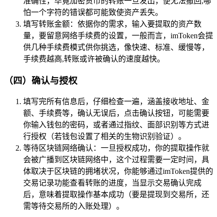
准确性，毕竟加密货币的转账一旦发出，便无法撤回,哪
怕一个字符的错误都可能致使资产丢失。
填写转账金额：依据你的需求，输入要提取的资产数
量，要留意网络手续费的设置，一般而言，imToken会提
供几种手续费模式供你挑选，像快速、标准、缓慢等，
手续费越高,转账或许被确认的速度越快。
（四）确认与授权
填写完所有信息后，仔细检查一遍，涵盖接收地址、金
额、手续费等，确认无误后，点击确认按钮，可能需要
你输入钱包的密码，或者通过指纹、面部识别等方式进
行授权（若钱包设置了相关的生物识别验证）。
等待区块链网络确认：一旦授权成功，你的提取操作就
会被广播到区块链网络中，这个过程需要一定时间，具
体取决于区块链的拥堵状况，你能够通过imToken提供的
交易记录功能查看转账的进度，当显示交易确认完成
后，意味着提取操作基本成功（要是提现到交易所，还
需等待交易所的入账处理）。