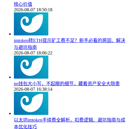
核心价值
2026-08-07 18:50:18
imtoken转ETH提示矿工费不足？新手必看的原因、解决
与避坑指南
2026-08-07 18:06:22
im钱包大小写，不起眼的细节，藏着资产安全大隐患
2026-08-07 16:38:14
以太坊imtoken手续费全解析，扣费逻辑、避坑指南与成
本优化技巧