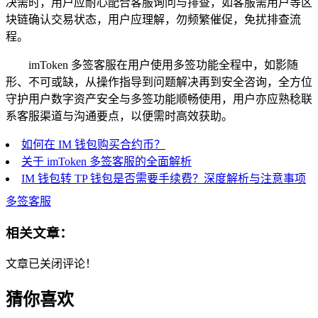
决需时，用户应耐心配合客服询问与排查，如客服需用户等区
块链确认交易状态，用户应理解，勿频繁催促，免扰排查流
程。
imToken 多签客服在用户使用多签功能全程中，如影随
形、不可或缺，从操作指导到问题解决再到安全咨询，全方位
守护用户数字资产安全与多签功能顺畅使用，用户亦应熟稔联
系客服渠道与沟通要点，以便需时高效获助。
如何在 IM 钱包购买合约币？
关于 imToken 多签客服的全面解析
IM 钱包转 TP 钱包是否需要手续费？深度解析与注意事项
多签客服
相关文章：
文章已关闭评论！
猜你喜欢