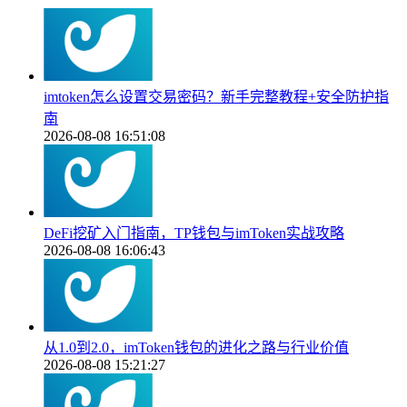
imtoken怎么设置交易密码？新手完整教程+安全防护指
南
2026-08-08 16:51:08
DeFi挖矿入门指南，TP钱包与imToken实战攻略
2026-08-08 16:06:43
从1.0到2.0，imToken钱包的进化之路与行业价值
2026-08-08 15:21:27