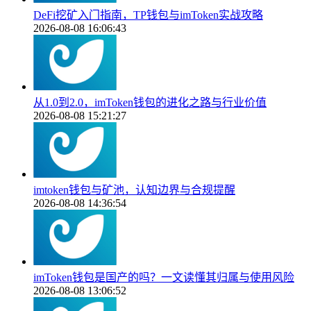
DeFi挖矿入门指南，TP钱包与imToken实战攻略
2026-08-08 16:06:43
从1.0到2.0，imToken钱包的进化之路与行业价值
2026-08-08 15:21:27
imtoken钱包与矿池，认知边界与合规提醒
2026-08-08 14:36:54
imToken钱包是国产的吗？一文读懂其归属与使用风险
2026-08-08 13:06:52