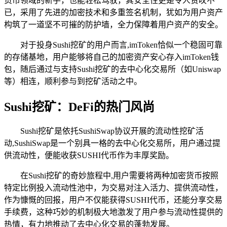
货币领域的新手，也能轻松驾驭，其安全性更是令人赞叹不
已，采用了先进的加密技术和多重签名机制，犹如为用户资产
构筑了一道坚不可摧的防护墙，全力保障着用户资产的安全。
对于投身Sushi挖矿的用户而言,imToken恰似一个稳固可靠
的存储基地，用户能够将自己的加密资产安心存入imToken钱
包，随后通过与支持Sushi挖矿的去中心化交易所（如Uniswap
等）相连，顺利参与到挖矿活动之中。
Sushi挖矿：DeFi的热门风尚
Sushi挖矿是依托SushiSwap协议开展的流动性挖矿活
动,SushiSwap是一个别具一格的去中心化交易所，用户通过提
供流动性，便能收获SUSHI代币作为丰厚奖励。
在Sushi挖矿的奇妙旅程中,用户需要将两种加密货币按照
特定比例投入流动性池中，为交易对注入活力、提供流动性，
作为慷慨的回报，用户不仅能获得SUSHI代币，还能分享交易
手续费，这种巧妙的机制极大地激发了用户参与流动性提供的
热情，有力地推动了去中心化交易的蓬勃发展。