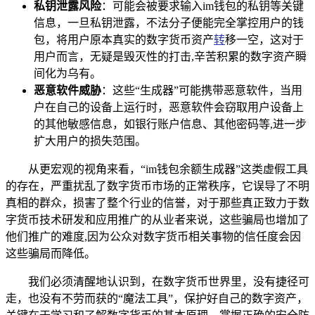
私钥泄露风险
：可能会被要求输入im钱包的私钥等关键
信息，一旦私钥泄露，不法分子便能完全掌控用户的钱
包，将用户原本真实的数字货币资产
转
移一空，这对于
用户而言，无疑是毁灭性的打击,辛苦积累的数字资产瞬
间化为乌有。
恶意软件威胁
：这些“生成器”可能携带恶意软件，当用
户在自己的设备上运行时，恶意软件会窃取用户设备上
的其他敏感信息，如银行账户信息、其他密码等,进一步
扩大用户的损失范围。
从更宏观的视角来看，“im钱包余额生成器”这类虚假工具
的存在，严重扰乱了数字货币市场的正常秩序，它误导了不明
真相的群众，损害了整个行业的信誉，对于那些真正致力于数
字货币技术研发和应用推广的从业者来说，这些骗局也增加了
他们推广的难度,因为公众对数字货币相关事物的信任度会因
这些骗局而降低。
我们必须清醒地认识到，在数字货币世界里，没有捷径可
走，也没有不劳而获的“魔法工具”，保护好自己的数字资产，