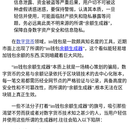
信息泄露、资金被盗等严重后果，用户切不可被这
种虚假诱惑迷惑，要保持警惕，认清其本质，一旦
轻信并使用，可能面临财产损失和隐私暴露等问
题，务必远离此类不明来源的所谓“余额生成器”，
保障自身数字资产安全和信息隐私。
在
数字货币
领域，im钱包是一款颇具知名度的工具，近期
市面上出现了所谓的“im钱包
余额生成器
”，这个看似能轻易增
加钱包余额的东西,实则暗藏着巨大风险。
“im钱包余额生成器”本质上就是一场精心策划的骗局，数
字货币的交易与余额记录依托于区块链技术的去中心化账本，
每一笔交易都需历经全网节点的严格验证与记录，具备高度的
安全性和不可篡改性，而所谓的“余额生成器”,根本无法在区
块链上真正生效。
一些不法分子打着“im钱包余额生成器”的旗号，吸引那些
渴望不劳而获或者对数字货币技术知之甚少的人，当用户轻信
并使用这些所谓的生成器时,往往会陷入以下陷阱：