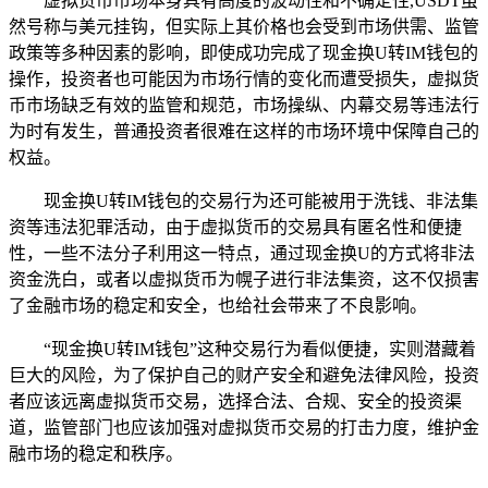
虚拟货币市场本身具有高度的波动性和不确定性,USDT虽
然号称与美元挂钩，但实际上其价格也会受到市场供需、监管
政策等多种因素的影响，即使成功完成了现金换U转IM钱包的
操作，投资者也可能因为市场行情的变化而遭受损失，虚拟货
币市场缺乏有效的监管和规范，市场操纵、内幕交易等违法行
为时有发生，普通投资者很难在这样的市场环境中保障自己的
权益。
现金换U转IM钱包的交易行为还可能被用于洗钱、非法集
资等违法犯罪活动，由于虚拟货币的交易具有匿名性和便捷
性，一些不法分子利用这一特点，通过现金换U的方式将非法
资金洗白，或者以虚拟货币为幌子进行非法集资，这不仅损害
了金融市场的稳定和安全，也给社会带来了不良影响。
“现金换U转IM钱包”这种交易行为看似便捷，实则潜藏着
巨大的风险，为了保护自己的财产安全和避免法律风险，投资
者应该远离虚拟货币交易，选择合法、合规、安全的投资渠
道，监管部门也应该加强对虚拟货币交易的打击力度，维护金
融市场的稳定和秩序。