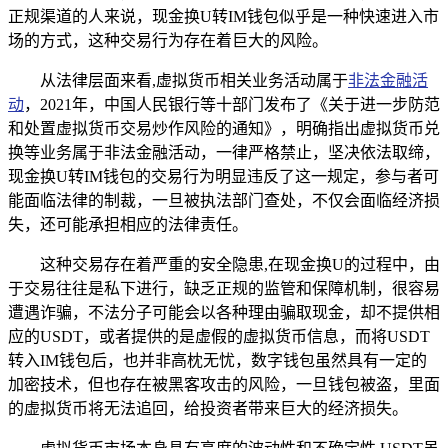
正规渠道的人来说，现金换U转IM钱包似乎是一种快速进入市
场的方式，这种交易行为存在着巨大的风险。
从法律层面来看,虚拟货币相关业务活动属于
非法金融活
动
，2021年，中国人民银行等十部门发布了《关于进一步防范
和处置虚拟货币交易炒作风险的通知》，明确指出虚拟货币兑
换等业务属于非法金融活动，一律严格禁止，坚决依法取缔，
现金换U转IM钱包的交易行为明显违反了这一规定，参与者可
能面临法律的制裁，一旦被执法部门查处，不仅会面临经济损
失，还可能承担相应的法律责任。
这种交易存在着严重的安全隐患,在现金换U的过程中，由
于交易往往是私下进行，缺乏正规的监管和保障机制，很容易
遭遇诈骗，不法分子可能会以各种理由骗取现金，却不提供相
应的USDT，或者提供的是虚假的虚拟货币信息，而将USDT
转入IM钱包后，也并非高枕无忧，数字钱包虽然具有一定的
加密技术，但也存在被黑客攻击的风险，一旦钱包被盗，里面
的虚拟货币将无法追回，给投资者带来巨大的经济损失。