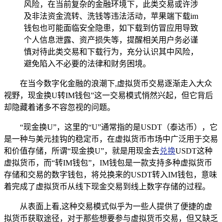
风险，在当前复杂的金融环境下，此类交易或许涉
及非法资金流转、洗钱等违法活动，苹果端下载im
钱包也可能面临安全隐患，如下载到仿冒应用导致
个人信息泄露、资产损失等，提醒相关用户务必谨
慎对待此类交易和下载行为，充分认识其中风险，
避免陷入不必要的法律和财务困境。
在当今数字化金融的浪潮下,虚拟货币交易逐渐走入大众
视野，现金换U转IM钱包”这一交易模式悄然兴起，但它背后
却隐藏着诸多不容忽视的问题。
“现金换U”，这里的“U”通常指的是USDT（泰达币），它
是一种与美元挂钩的稳定币，在虚拟货币市场中广泛用于交易
和价值存储，所谓“现金换U”，就是用现金去
兑换
USDT这种
虚拟货币，而“转IM钱包”，IM钱包是一款支持多种虚拟货币
存储和交易的数字钱包，将兑换来的USDT转入IM钱包，意味
着完成了虚拟货币从线下现金交易到线上数字存储的过程。
从表面上看,这种交易模式似乎为一些人提供了便捷的虚
拟货币获取途径，对于那些想要参与虚拟货币交易，但又缺乏