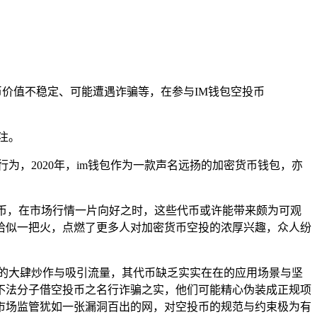
价值不稳定、可能遭遇诈骗等，在参与IM钱包空投币
注。
，2020年，im钱包作为一款声名远扬的加密货币钱包，亦
代币，在市场行情一片向好之时，这些代币或许能带来颇为可观
恰似一把火，点燃了更多人对加密货币空投的浓厚兴趣，众人纷
的大肆炒作与吸引流量，其代币缺乏实实在在的应用场景与坚
不法分子借空投币之名行诈骗之实，他们可能精心伪装成正规项
市场监管犹如一张漏洞百出的网，对空投币的规范与约束极为有