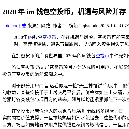
2020 年 im 钱包空投币，机遇与风险并存
imtoken下载
来源：网络 作者： 编辑：qbadmin
2025-10-28 07:
2020年
IM
钱包
空投币
，存在机遇与风险，空投币可能带来
时，需谨慎评估，避免盲目跟风，以防陷入资金损失等风
在加密货币的广袤世界里,2020年的im钱包
空投币
事件宛如
所谓空投币,乃是加密货币项目方为达成吸引用户、拓展影
投身于空投币的汹涌浪潮之中。
对于部分用户而言,这看似是一桩“天上掉馅饼”的美事，
的收益，某些空投币于上线交易平台后，价格犹如坐上火箭，
纷紧盯各类钱包与项目方的动态，翘首以盼能紧紧抓住下一次
在空投币那看似诱人的表象背后,实则暗藏诸多风险，其
实的内在价值支撑，一旦市场热度如潮水般退去，这些代币的
目方，巧舌如簧地要求用户提供钱包私钥等敏感信息，一旦用