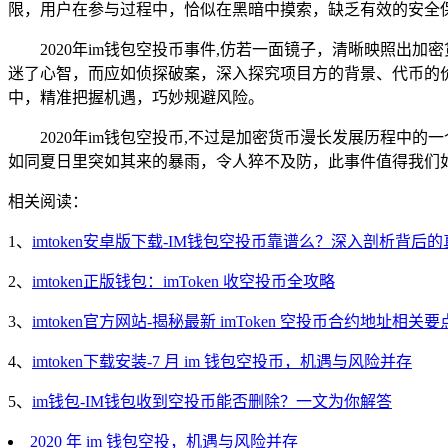
限，用户在参与过程中，恰似在黑暗中摸索，缺乏有效的安全
2020年im钱包空投币事件,仿若一面镜子，清晰映照出
迷了心智，而应如侦探破案，深入探究项目方的背景、代币的
中，精准把握机遇，巧妙规避风险。
2020年im钱包空投币,不过是加密货币漫长发展历程
如同夏日里突如其来的暴雨，令人猝不及防，此事件值得我们
相关阅读：
1、
imtoken安卓版下载-IM钱包空投币靠谱么？深入剖析背后
2、
imtoken正版钱包：imToken 收空投币全攻略
3、
imtoken官方网站-揭秘最新 imToken 空投币合约地址相关要
4、
imtoken下载安装-7 月 im 钱包空投币，机遇与风险并存
5、
im钱包-IM钱包收到空投币能否删除？一文为你解答
2020 年 im 钱包空投，机遇与风险并存