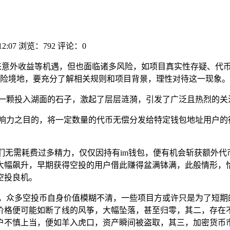
12:07
浏览：792
评论：0
意外收益等机遇，但也面临诸多风险，如项目真实性存疑、代币
险境地，要充分了解相关规则和项目背景，理性对待这一现象。
一颗投入湖面的石子，激起了层层涟漪，引发了广泛且热烈的关
响力之目的，将一定数量的代币无偿分发给特定钱包地址用户的行为
他们无需耗费过多精力，仅仅因持有im钱包，便有机会斩获额外
大幅飙升，早期获得空投的用户借此赚得盆满钵满，此般情形，
空投良机。
一，众多空投币自身价值模糊不清，一些项目方或许只是为了短期
价格便可能如断了线的风筝，大幅坠落，甚至归零，其二，存在
户不慎上当，便如羊入虎口，资产瞬间被盗取，其三，加密货币