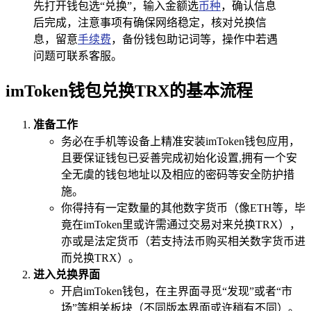
先打开钱包选“兑换”，输入金额选
币种
，确认信息
后完成，注意事项有确保网络稳定，核对兑换信
息，留意
手续费
，备份钱包助记词等，操作中若遇
问题可联系客服。
imToken钱包兑换TRX的基本流程
准备工作
务必在手机等设备上精准安装imToken钱包应用，
且要保证钱包已妥善完成初始化设置,拥有一个安
全无虞的钱包地址以及相应的密码等安全防护措
施。
你得持有一定数量的其他数字货币（像ETH等，毕
竟在imToken里或许需通过交易对来兑换TRX），
亦或是法定货币（若支持法币购买相关数字货币进
而兑换TRX）。
进入兑换界面
开启imToken钱包，在主界面寻觅“发现”或者“市
场”等相关板块（不同版本界面或许稍有不同）。