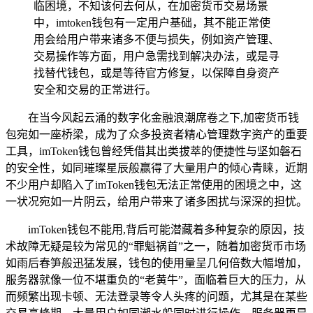
临困境，不知该何去何从，在加密货币交易场景
中，imtoken钱包有一定用户基础，其不能正常使
用会给用户带来诸多不便与损失，例如资产管理、
交易操作等方面，用户急需找到解决办法，或是寻
找替代钱包，或是等待官方修复，以保障自身资产
安全和交易的正常进行。
在当今风起云涌的数字化金融浪潮席卷之下,加密货币钱
包宛如一座桥梁，成为了众多投资者精心管理数字资产的重要
工具，imToken钱包曾经凭借其出类拔萃的便捷性与坚如磐石
的安全性，如同璀璨星辰般赢得了大量用户的倾心青睐，近期
不少用户却陷入了imToken钱包无法正常使用的困境之中，这
一状况宛如一片阴云，给用户带来了诸多困扰与深深的担忧。
imToken钱包不能用,背后可能潜藏着多种复杂的原因，技
术故障无疑是较为常见的“罪魁祸首”之一，随着加密货币市场
如雨后春笋般迅猛发展，钱包的使用量呈几何倍数大幅增加，
服务器就像一位不堪重负的“老黄牛”，面临着巨大的压力，从
而频繁出现卡顿、无法登录等令人头疼的问题，尤其是在某些