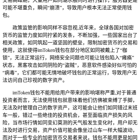
交易高峰期，大量用户如同潮水般同时进行操作，服务器更是
可能不堪重负，瞬间“崩溃”，导致用户根本无法正常使用钱
包。
政策监管的影响同样不容忽视,近年来，全球各国对加密
货币的监管力度如同拧紧的发条，不断加强，一些国家出台了
相关政策，如同筑起一道坚固的壁垒，限制加密货币的交易和
使用，这就使得imToken钱包在部分地区如同被戴上了“枷
锁”，无法正常运行，网络安全问题也可能让钱包陷入“瘫痪”
状态，黑客攻击如同阴险的“盗贼”，恶意软件感染好似可怕的
“病毒”，它们都可能无情地破坏钱包的正常运行，导致用户无
法访问自己珍视的数字资产。
imToken钱包不能用给用户带来的影响堪称严重,对于普通
投资者而言，无法使用钱包就意味着他们仿佛被束缚了手脚，
无法及时管理自己的数字资产，这可能会让他们如同错过末班
车一般，错过一些绝佳的投资机会，甚至面临资产损失的风
险，当市场行情如同变幻莫测的天气般发生变化时，用户却无
法及时进行交易，资产价值可能会像坐过山车一样大幅波动，
而对于一些专业的加密货币交易者来说，钱包不能用更是如同