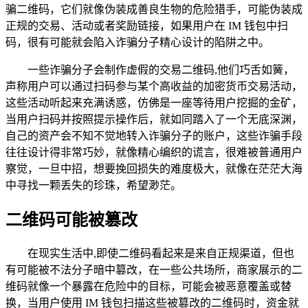
骗二维码，它们就像伪装成善良生物的危险猎手，可能伪装成
正规的交易、活动或者奖励链接，如果用户在 IM 钱包中扫
码，很有可能就会陷入诈骗分子精心设计的陷阱之中。
一些诈骗分子会制作虚假的交易二维码,他们巧舌如簧，
声称用户可以通过扫码参与某个高收益的加密货币交易活动，
这些活动听起来充满诱惑，仿佛是一座等待用户挖掘的金矿，
当用户扫码并按照提示操作后，就如同踏入了一个无底深渊，
自己的资产会不知不觉地转入诈骗分子的账户，这些诈骗手段
往往设计得非常巧妙，就像精心编织的谎言，很难被普通用户
察觉，一旦中招，想要挽回损失的难度极大，就像在茫茫大海
中寻找一颗丢失的珍珠，希望渺茫。
二维码可能被篡改
在现实生活中,即使二维码看起来是来自正规渠道，但也
有可能被不法分子暗中篡改，在一些公共场所，商家展示的二
维码就像一个暴露在危险中的目标，可能会被恶意覆盖或替
换，当用户使用 IM 钱包扫描这些被篡改的二维码时，资金就