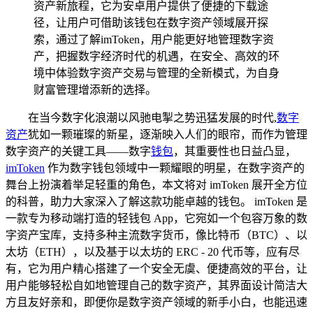
资产新旅程，它为安卓用户提供了便捷的下载途
径，让用户可借助该钱包在数字资产领域展开探
索，通过了解imToken，用户能更好地管理数字资
产，把握数字经济时代的机遇，在安全、高效的环
境中体验数字资产交易与管理的全新模式，为自身
财富管理增添新的选择。
在当今数字化浪潮以风驰电掣之势迅猛发展的时代,
数字
资产
犹如一颗璀璨的新星，逐渐映入人们的眼帘，而作为管理
数字资产的关键工具——数字
钱包
，其重要性也日益凸显，
imToken
作为数字钱包领域中一颗耀眼的明星，在数字资产的
舞台上扮演着举足轻重的角色，本文将对 imToken 展开全方位
的科普，助力大家深入了解这款功能卓越的钱包。 imToken 是
一款专为移动端打造的轻钱包 App，它宛如一个包容万象的数
字资产宝库，支持多种主流数字货币，像比特币（BTC）、以
太坊（ETH），以及基于以太坊的 ERC - 20 代币等，应有尽
有，它为用户精心搭建了一个安全无虞、便捷高效的平台，让
用户能够轻松自如地管理自己的数字资产，其界面设计简洁大
方且友好亲和，即便你是数字资产领域的新手小白，也能迅速