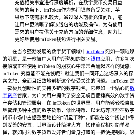
充值相关事宜进行深度解析，在数字货币交易日益
频繁的当下，imToken作为热门钱包备受关注，苹
果版下载需求也较大，通过深入剖析充值问题，能
让用户更清晰了解该钱包的功能及操作，为有使用
需求的用户提供关于充值方面的详细信息，助力其
更好地使用imToken钱包进行相关交易。
在当今蓬勃发展的数字货币领域中,
imToken
宛如一颗璀璨
的明星，是一款被广大用户所熟知的数字
钱包
应用，许多初次
接触或正在使用 imToken 的朋友心中常常会涌起这样的疑惑：
imToken 究竟能不能充钱呢？就让我们一同开启这场深入的探
索之旅，全面且细致地剖析这个备受关注的问题。 imToken 是
一款极具创新性的支持多链的数字钱包，它宛如一个贴心的
数
字资产
管家，为广大用户提供了安全无虞且便捷高效的数字资
产存储和管理服务，在 imToken 的世界里，用户能够轻松自如
地管理多种主流的数字货币，像比特币、以太坊等这些在数字
货币市场中占据重要地位的“明星币种”，都能在这个钱包中得
到妥善的安置，其界面设计简洁大方，操作流程相对简单易
懂，就如同为数字货币爱好者们量身打造的一把便捷钥匙，吸