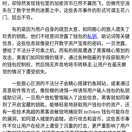
时，却惊然发现钱包里的加密货币已然不翼而飞，仿佛凭空消
失在了数字世界的迷雾之中，这些丢币事件的形式可谓五花八
门、层出不穷。
有的是因为用户自身的疏忽大意，如同粗心的旅人遗失了
珍贵的钥匙，他们不经意间泄露了钱包的
私钥
、助记词等关键
信息，这些信息就像是打开数字资产宝库的密码，一旦泄露，
便给了不法分子可乘之机，而有的则是遭遇了黑客精心策划的
攻击，黑客们如同狡猾的猎手，通过各种隐蔽的手段获取用户
的钱包控制权，然后悄无声息地将币转移走,让用户在毫无察
觉的情况下遭受损失。
一些居心叵测的不法分子会精心搭建钓鱼网站，或者通过
恶意软件等方式，像狡猾的诱饵一样诱导用户输入钱包的私钥
或助记词，一旦用户放松警惕输入了这些信息，黑客就如同拿
到了开启宝藏的钥匙，能够轻易地获取用户钱包中的资产，还
有一些技术高超的黑客会敏锐地捕捉到 imToken 钱包可能存在
的漏洞，如同潜入城堡的盗贼，进行攻击和盗币，这些丢币事
件不仅让用户在经济上遭受了沉重的打击，更严重影响了用户