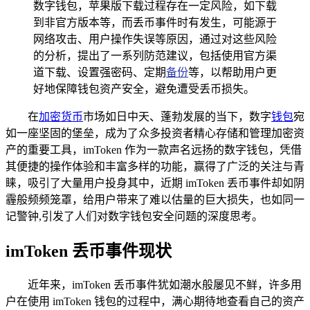
数字钱包，苹果版下载过程存在一定风险，如下载
到非官方版本等，而丢币事件时有发生，可能源于
网络攻击、用户操作失误等原因，通过对这些风险
的分析，提出了一系列防范建议，包括使用官方渠
道下载、设置强密码、定期
备份
等，以帮助用户更
好地保障钱包资产安全，避免遭受丢币损失。
在
加密货币
市场如日中天、蓬勃发展的当下，数字
钱包
宛
如一座坚固的堡垒，成为了众多投资者精心存储和管理加密资
产的重要工具，imToken 作为一款声名远扬的数字钱包，凭借
其便捷的操作体验和丰富多样的功能，赢得了广泛的关注与青
睐，吸引了大量用户投身其中，近期 imToken 丢币事件却如阴
霾般频频笼罩，给用户带来了难以估量的巨大损失，也如同一
记警钟,引发了人们对数字钱包安全问题的深度思考。
imToken 丢币事件现状
近年来，imToken 丢币事件犹如潮水般屡见不鲜，许多用
户在使用 imToken 钱包的过程中，满心期待地查看自己的资产