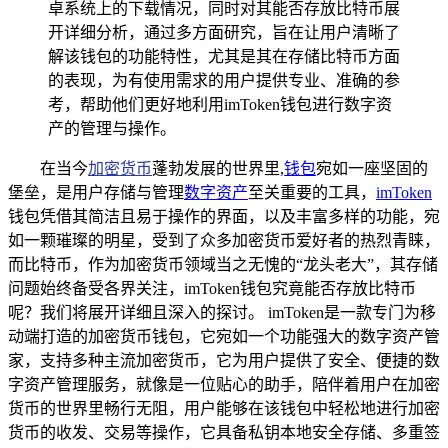
卓系统上的下载情况，同时对其能否存放比特币展
开详细分析，通过多方面研究，旨在让用户清晰了
解该钱包的功能特性，尤其是其在存储比特币方面
的表现，为有使用需求的用户提供专业、准确的参
考，帮助他们更好地利用imToken钱包进行数字资
产的管理与操作。
在当今
加密货币
蓬勃发展的世界里,
钱包
宛如一座坚固的
堡垒，是用户存储与管理
数字资产
至关重要的工具，
imToken
钱包凭借其简洁且易于操作的界面，以及丰富多样的功能，宛
如一颗璀璨的明星，受到了众多加密货币爱好者的热烈青睐，
而比特币，作为加密货币领域当之无愧的“龙头老大”，其存储
问题始终备受各界关注，imToken钱包究竟能否存放比特币
呢？我们将展开详细且深入的探讨。 imToken是一款专门为移
动端打造的加密货币钱包，它宛如一个功能强大的数字资产管
家，支持多种主流加密货币，它为用户提供了安全、便捷的数
字资产管理服务，就像是一位贴心的助手，陪伴着用户在加密
货币的世界里畅行无阻，用户能够在该钱包中轻松地进行加密
货币的收发、交易等操作，它具备私钥本地安全存储、多重签