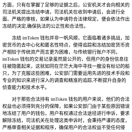
方面，只有在掌握了足够的证据之后，公安机关才会向相关的
司法机关提出冻结申请，司法机关在收到申请后，会进行全
面、严格的审核，如果认为申请符合法律规定，便会依法作出
冻结的决定,确保执法的公正性和合法性。
冻结 imToken 钱包并非一帆风顺，它面临着诸多挑战，加
密货币的去中心化和匿名性特点，使得追踪和冻结加密货币资
产相较于传统资产而言更为困难，与传统银行账户不同，
imToken 钱包的交易记录虽然是公开的，但用户的身份信息往
往被隐匿起来，这就如同在茫茫大海中寻找一艘没有标记的船
只，为了克服这些困难，公安部门需要运用先进的技术手段和
专业的知识来进行深入的调查和精准的追踪,不断提升自身的
侦查能力和技术水平。
对于那些合法持有 imToken 钱包的用户来说，他们的合法
权益也必须得到充分的保障，如果公安部门由于某些原因错误
地冻结了用户的钱包，用户有权通过合法途径进行申诉，要求
解除冻结，司法机关在处理这类申诉时，会秉持严谨的态度，
严格审查相关证据和程序，确保用户的合法权益不受任何侵