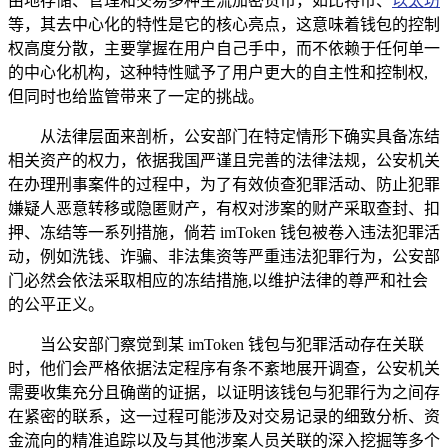
由地存储、管理和交易多种主流加密货币，如比特币、
以太坊
等，其去中心化的特性是它的核心亮点，这意味着钱包的控制
权高度分散，主要掌握在用户自己手中，而不依赖于任何单一
的中心化机构，这种特性赋予了用户更大的自主性和控制权,
但同时也给监管带来了一定的挑战。
从法律层面来剖析，公安部门在特定情形下确实具备冻结
相关资产的权力，依据我国严谨且完善的法律法规，公安机关
在办理刑事案件的过程中，为了有效侦查犯罪活动、防止犯罪
嫌疑人恶意转移或隐匿财产，有权对涉案的财产采取查封、扣
押、冻结等一系列措施，倘若 imToken 钱包被卷入违法犯罪活
动，例如洗钱、诈骗、非法集资等严重违法犯罪行为，公安部
门必然会依法采取相应的冻结措施,以维护法律的尊严和社会
的公平正义。
当公安部门察觉到某 imToken 钱包与犯罪活动存在关联
时，他们会严格依据法定程序有条不紊地展开调查，公安机关
需要收集充分且确凿的证据，以证明该钱包与犯罪行为之间存
在紧密的联系，这一过程可能涉及对交易记录的细致分析、资
金流向的精准追踪以及与其他涉案人员关联的深入挖掘等多个