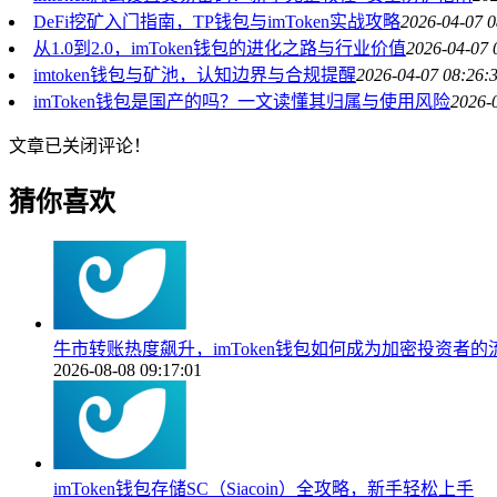
DeFi挖矿入门指南，TP钱包与imToken实战攻略
2026-04-07 0
从1.0到2.0，imToken钱包的进化之路与行业价值
2026-04-07 
imtoken钱包与矿池，认知边界与合规提醒
2026-04-07 08:26:
imToken钱包是国产的吗？一文读懂其归属与使用风险
2026-
文章已关闭评论！
猜你喜欢
牛市转账热度飙升，imToken钱包如何成为加密投资者
2026-08-08 09:17:01
imToken钱包存储SC（Siacoin）全攻略，新手轻松上手