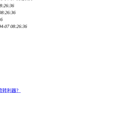
8:26:36
08:26:36
36
04-07 08:26:36
的流转利器？