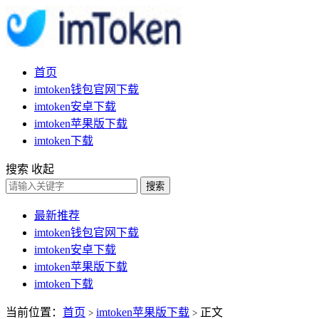
首页
imtoken钱包官网下载
imtoken安卓下载
imtoken苹果版下载
imtoken下载
搜索
收起
搜索
最新推荐
imtoken钱包官网下载
imtoken安卓下载
imtoken苹果版下载
imtoken下载
当前位置：
首页
imtoken苹果版下载
正文
>
>