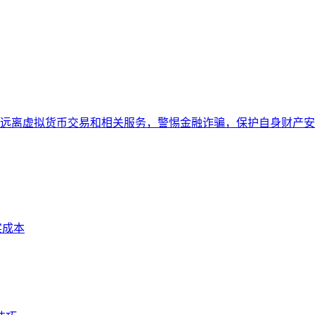
远离虚拟货币交易和相关服务，警惕金融诈骗，保护自身财产安
实成本