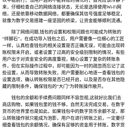
以平稳前行，当用户遇到不能转账的情况时，首先应该冷静下
来，仔细检查自己的网络连接状态，无论是选择使用Wi-Fi网
络，还是依靠移动数据网络，都要确保其信号强度足够稳定，
就像为数字交易搭建一座坚固的桥梁，让资金能够顺利流通。
除了网络问题,钱包的设置和权限问题也可能成为转账的
“绊脚石”，在成功导入钱包之后，用户需要像一位细心的工匠
一样，认真检查钱包的相关设置是否正确无误，可能会出现转
账权限未开启，或者设置了过高的安全级别限制的情况，有些
用户出于对资金安全的高度重视，精心设置了复杂的转账条
件，但在实际操作过程中，却可能因为一时的疏忽而忘记了这
些设置，从而导致转账失败，用户需要耐心地逐一查看钱包的
设置选项，确认转账权限是否已经开启，以及是否存在其他隐
藏的限制条件，确保钱包的“大门”为转账操作敞开。
钱包的余额和手续费问题同样不容忽视,这就好比我们去
商店购物，如果钱包里的钱不够，自然无法完成交易，在数字
货币的世界里也是如此，如果钱包中的数字货币余额不足，那
么转账操作就只能成为泡影，用户在进行转账之前，一定要仔
细查看钱包的余额情况，确保有足够的资金用于转账，数字货