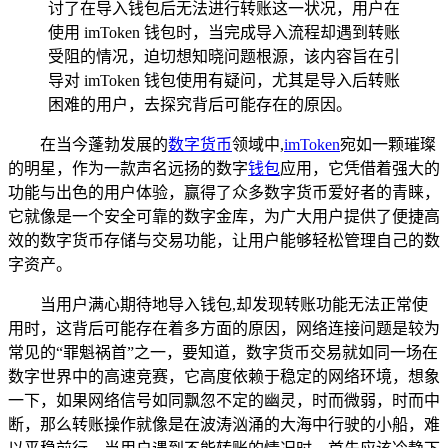
讨了在导入钱包后无法进行转账这一状况，用户在
使用 imToken 钱包时，当完成导入流程却遇到转账
受阻的情况，迫切想知晓问题根源，该内容旨在引
导对 imToken 钱包使用有疑问，尤其是导入后转账
困难的用户，去探究背后可能存在的原因。
在当今蓬勃发展的
数字货币
领域中,
imToken
宛如一颗璀璨
的明星，作为一款声名远扬的数字
钱包
应用，它凭借着强大的
功能与出色的用户体验，赢得了众多数字货币爱好者的青睐，
它就像是一个安全可靠的数字金库，为广大用户提供了便捷高
效的数字货币存储与交易功能，让用户能够轻松管理自己的数
字资产。
当用户满心期待地导入钱包,却发现转账功能无法正常使
用时，这背后可能存在着多方面的原因，网络连接问题是较为
常见的“罪魁祸首”之一，要知道，数字货币交易就如同一场在
数字世界中的高速竞赛，它高度依赖于稳定的网络环境，想象
一下，如果网络信号如同飘忽不定的幽灵，时而微弱，时而中
断，那么转账操作就像是在波涛汹涌的大海中行驶的小船，难