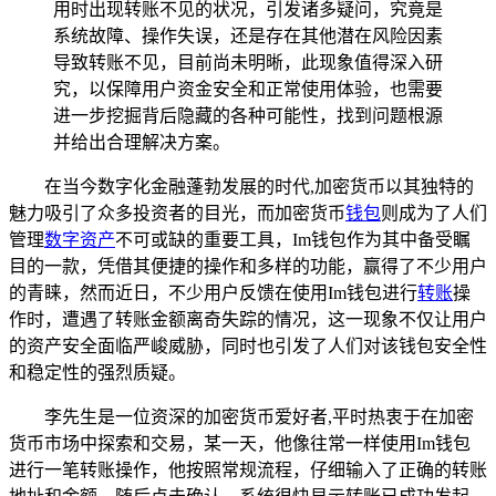
用时出现转账不见的状况，引发诸多疑问，究竟是
系统故障、操作失误，还是存在其他潜在风险因素
导致转账不见，目前尚未明晰，此现象值得深入研
究，以保障用户资金安全和正常使用体验，也需要
进一步挖掘背后隐藏的各种可能性，找到问题根源
并给出合理解决方案。
在当今数字化金融蓬勃发展的时代,加密货币以其独特的
魅力吸引了众多投资者的目光，而加密货币
钱包
则成为了人们
管理
数字资产
不可或缺的重要工具，Im钱包作为其中备受瞩
目的一款，凭借其便捷的操作和多样的功能，赢得了不少用户
的青睐，然而近日，不少用户反馈在使用Im钱包进行
转账
操
作时，遭遇了转账金额离奇失踪的情况，这一现象不仅让用户
的资产安全面临严峻威胁，同时也引发了人们对该钱包安全性
和稳定性的强烈质疑。
李先生是一位资深的加密货币爱好者,平时热衷于在加密
货币市场中探索和交易，某一天，他像往常一样使用Im钱包
进行一笔转账操作，他按照常规流程，仔细输入了正确的转账