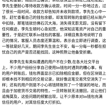
地址和金额，随后点击确认，系统很快显示转账已成功发起，
李先生便耐心等待收款方确认收款，时间一分一秒地过去，过
了很长一段时间，收款方却告知并未收到款项，李先生心中一
惊，赶忙查看自己的钱包余额，却发现转账的金额已经从账户
中扣除，那笔钱就仿佛石沉大海，消失得无影无踪，没有留下
任何痕迹，李先生顿时心急如焚，他深知这笔资产对自己的重
要性，于是赶忙联系Im钱包的客服，详细且焦急地说明了自
己的情况，客服人员态度还算温和，表示会立即进行调查，这
一等就是好几天，期间李先生坐立不安，每一分每一秒都在担
忧自己的资产是否还能找回，这种煎熬让他备受折磨。
和李先生有类似遭遇的用户不在少数,在各大社交平台
上，不少用户纷纷分享自己使用Im钱包时遇到的糟心事，有
的用户转账后，钱包界面显示已扣除相应金额，但在区块链上
却根本找不到相应的交易记录，就好像这笔交易凭空消失了一
样；还有的用户则是不小心将钱转账到了一个错误的地址，而
且由于加密货币交易的特性，一旦转账就无法撤回，这让他们
追悔莫及，这些问题的频繁出现，让不少原本对Im钱包充满
信任的用户，对其信任度大打折扣。