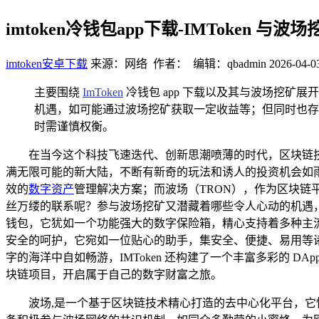
imtoken冷钱包app下载-IMToken 
imtoken安卓下载
来源：网络 作者： 编辑：qbadmin
2026-04-0
主要围绕
ImToken
冷钱包 app 下载以及其与波场挖矿
机遇，如可能通过波场挖矿获取一定收益等；但同时也存
时需谨慎权衡。
在当今这个科技飞速迭代、创新思潮喷薄的时代，区块链
满无限可能的新大陆，不断有新奇的玩法和诱人的投资机会如雨后
效的
数字资产
管理解决方案；而波场（TRON），作为区块链
丝万缕的联系呢？参与波场挖矿又潜藏着哪些令人心动的机遇，同
钱包，它犹如一个功能强大的数字保险箱，精心支持着多种主流加
安全的呵护，它宛如一位贴心的助手，集安全、便捷、易用等诸多
字的海洋中自如畅游，IMToken 还构建了一个丰富多彩的 
块链项目，开启属于自己的数字财富之旅。
波场,是一个基于区块链技术精心打造的去中心化平台，