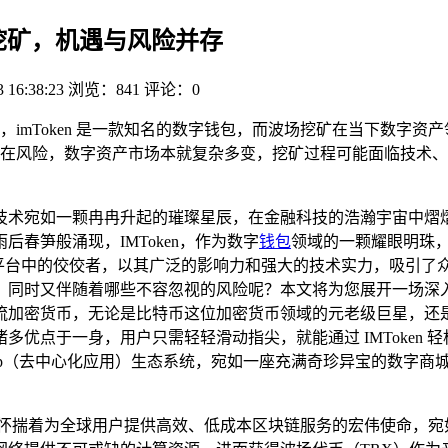
与波场挖矿，机遇与风险并存
3 16:38:23
浏览：841
评论：0
展开，imToken 是一款知名的数字钱包，而波场挖矿在当下数
在风险，数字资产市场本就复杂多变，挖矿过程可能面临技术、
技术宛如一颗冉冉升起的璀璨星辰，在金融科技的浩瀚宇宙中熠
春笋般涌现，IMToken，作为数字
钱包
领域的一颗耀眼明珠
平台中的佼佼者，以其广泛的影响力和强大的技术实力，吸引了众多
时又伴随着哪些不容忽视的风险呢？本文将为您展开一场深入浅出
密货币，无论是比特币这位加密货币领域的元老级巨星，还是以太
优点于一身，用户只需轻轻滑动指尖，就能通过 IMToken
DApp（去中心化应用）生态系统，宛如一座充满奇珍异宝的数字商
它怀揣着为全球用户提供高效、低成本区块链服务的宏伟使命，宛