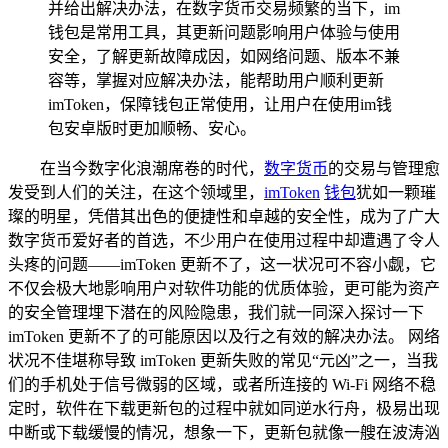
并给出解决办法，在数字货币交易频繁的当下，im
钱包是常用工具，其更新问题影响用户体验与使用
安全，了解更新故障成因，如网络问题、版本不兼
容等，掌握对应解决办法，能帮助用户顺利更新
imToken，保障钱包正常使用，让用户在使用im钱
包安卓版时更加顺畅、安心。
在当今数字化浪潮席卷的时代，
数字货币
的交易与管理愈
发受到人们的关注，在这个领域里，
imToken
钱包
犹如一颗璀
璨的明星，凭借其出色的便捷性和卓越的安全性，成为了广大
数字货币爱好者的首选，不少用户在使用过程中却遭遇了令人
头疼的问题——imToken 更新不了，这一状况可不容小觑，它
不仅会极大地影响用户对软件功能的优质体验，更可能为资产
的安全管理埋下潜在的风险隐患，我们就一同深入探讨一下
imToken 更新不了的可能原因以及行之有效的解决办法。 网络
状况不佳堪称导致 imToken 更新失败的常见“元凶”之一，当我
们的手机处于信号微弱的区域，或者所连接的 Wi-Fi 网络不稳
定时，软件在下载更新包的过程中就如同逆水行舟，极易出现
中断或下载缓慢的情况，想象一下，更新包就像一艘在波涛汹