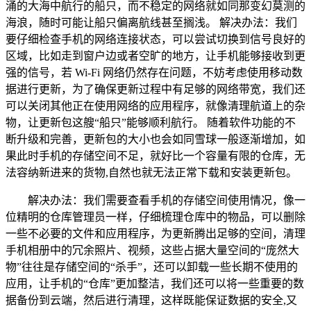
涌的大海中航行的船只，而不稳定的网络就如同那变幻莫测的
海浪，随时可能让船只偏离航线甚至搁浅。 解决办法：我们
要仔细检查手机的网络连接状态，可以尝试切换到信号良好的
区域，比如走到窗户边或者空旷的地方，让手机能够接收到更
强的信号，若 Wi-Fi 网络仍然存在问题，不妨考虑使用移动数
据进行更新，为了确保更新过程中有足够的网络带宽，我们还
可以关闭其他正在使用网络的应用程序，就像清理航道上的杂
物，让更新包这艘“船只”能够顺利航行。 随着软件功能的不
断升级和完善，更新包的大小也会如同雪球一般逐渐增加，如
果此时手机的存储空间不足，就好比一个容量有限的仓库，无
法容纳新进来的货物,自然也就无法正常下载和安装更新包。
解决办法：我们需要查看手机的存储空间使用情况，像一
位精明的仓库管理员一样，仔细梳理仓库中的物品，可以删除
一些不必要的文件和应用程序，为更新腾出足够的空间，清理
手机相册中的冗余照片、视频，这些占据大量空间的“庞然大
物”往往是存储空间的“杀手”，还可以卸载一些长期不使用的
应用，让手机的“仓库”更加整洁，我们还可以将一些重要的数
据备份到云端，然后进行清理，这样既能保证数据的安全,又