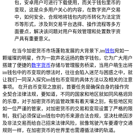
包，安卓用户可进行下载使用，而关于钱包里币的
变现，这是众多用户关心的内容，在数字资产交易
中，如何安全、合规地将钱包内的币转化为法定货
币等形式，涉及到交易平台选择、操作流程等多方
面要点，解决该问题对用户有效管理和处置数字资
产具有重要意义。
在当今加密货币市场蓬勃发展的大背景下,im
钱包
宛如一
颗璀璨的明星，作为一款声名远扬的数字钱包，它为广大用户
搭建了便捷的
数字货币
存储与管理服务桥梁，当用户萌生出将
im钱包中的币变现的想法时，往往会陷入迷茫与困惑之中，就
让我们一同深入探究im钱包币变现的具体方法以及相关的注意
事项。 在开启币变现之旅前，首要任务是确保自身的操作完
全契合法律法规，要知道，不同的国家和地区就如同风格迥异
的乐章，对于加密货币的监管政策有着天壤之别，有些地区宛
如一位严谨的管家，对加密货币的交易和变现设置了严格的限
制，我们必须保证im钱包中的币来源合法合规，坚决杜绝因涉
及非法交易而给自己招来法律风险，就像驾驶汽车要遵守交通
规则一样，在加密货币的世界里也需遵循法律的轨道。